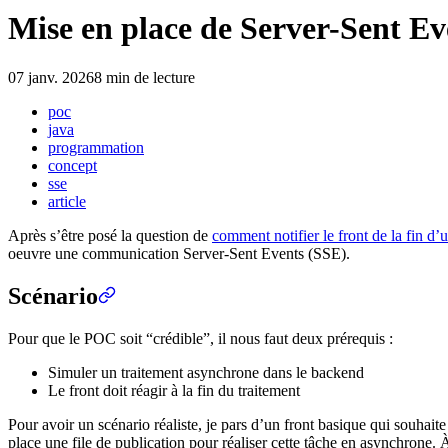
Mise en place de Server-Sent Ev
07 janv. 2026
8 min de lecture
poc
java
programmation
concept
sse
article
Après s’être posé la question de
comment notifier le front de la fin d’
oeuvre une communication Server-Sent Events (SSE).
Scénario
Pour que le POC soit “crédible”, il nous faut deux prérequis :
Simuler un traitement asynchrone dans le backend
Le front doit réagir à la fin du traitement
Pour avoir un scénario réaliste, je pars d’un front basique qui souhait
place une file de publication pour réaliser cette tâche en asynchrone. 