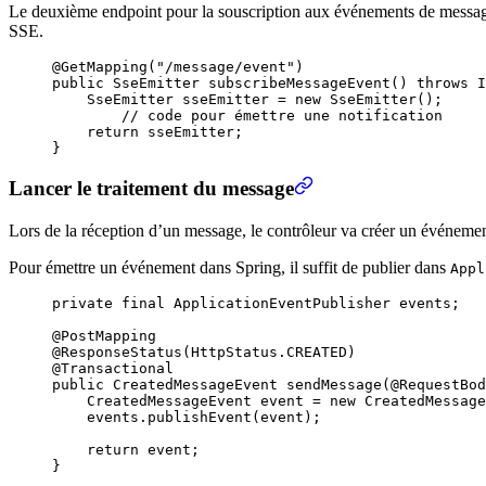
Le deuxième endpoint pour la souscription aux événements de messag
SSE.
@
GetMapping
(
"
/message/event
"
)
public
 SseEmitter
 subscribeMessageEvent
()
 throws I
    SseEmitter
 sseEmitter
 =
 new
 SseEmitter
()
;
	//
 code pour émettre une notification
    return
 sseEmitter
;
}
Lancer le traitement du message
Lors de la réception d’un message, le contrôleur va créer un événement 
Pour émettre un événement dans Spring, il suffit de publier dans
Appl
private
 final
 ApplicationEventPublisher
 events
;
@
PostMapping
@
ResponseStatus
(
HttpStatus
.
CREATED
)
@
Transactional
public
 CreatedMessageEvent
 sendMessage
(@
RequestBod
    CreatedMessageEvent
 event
 =
 new
 CreatedMessage
    events
.
publishEvent
(
event
)
;
    return
 event
;
}