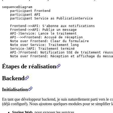
sequenceDiagram

    participant Frontend

    participant API 

    participant Service as PublicationService

    Frontend->>API: S'abonne aux notifications

    Frontend->>API: Publie un message

    API-)Service: Lance le traitement

    API-->>Frontend: Accusé de réception

    Note over Frontend: Clear du formulaire

    Note over Service: Traitement long

    Service-)API: Traitement terminé

    API-)Frontend: Notification SSE de traitement réuss
Étapes de réalisation
Backend
Initialisation
En tant que développeur backend, je suis naturellement parti vers le co
(déjà configuré). Nous ajoutons quelques modules pour se simplifier la
Spring Web
, pour exposer les services