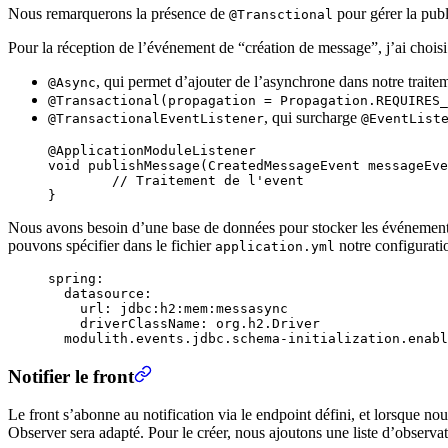
Nous remarquerons la présence de
pour gérer la publ
@Transctional
Pour la réception de l’événement de “création de message”, j’ai choisi 
, qui permet d’ajouter de l’asynchrone dans notre traite
@Async
@Transactional(propagation = Propagation.REQUIRES_
, qui surcharge
@TransactionalEventListener
@EventList
@
ApplicationModuleListener
void
 publishMessage
(
CreatedMessageEvent
 messageEve
	//
 Traitement de l'event
}
Nous avons besoin d’une base de données pour stocker les événements g
pouvons spécifier dans le fichier
notre configurati
application.yml
spring
:
  datasource
:
    url
:
 jdbc:h2:mem:messasync
    driverClassName
:
 org.h2.Driver
  modulith.events.jdbc.schema-initialization.enabl
Notifier le front
Le front s’abonne au notification via le endpoint défini, et lorsque no
Observer sera adapté. Pour le créer, nous ajoutons une liste d’observat