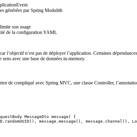
pplicationEvent
elles générées par Spring Modulith
 limite son usage
ilité de la configuration YAML
, car l’objectif n’est pas de déployer l’application. Certaines dépendances
 de sens avec une base de données in-memory.
 rien de compliqué avec Spring MVC, une classe Controller, l’annotati
questBody
 MessageDto
 message
)
 {
D
.
randomUUID
(),
 message
.
message
(),
 message
.
channel
(),
 Lo