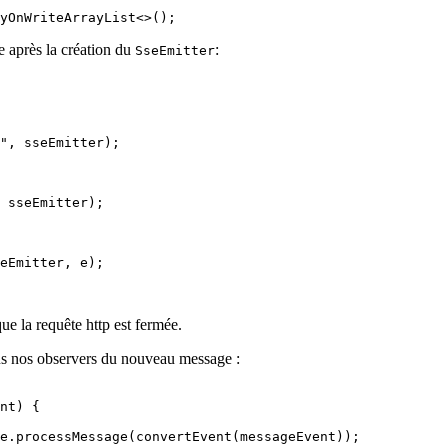
yOnWriteArrayList
<>()
;
 après la création du
:
SseEmitter
"
,
 sseEmitter
)
;
 sseEmitter
)
;
eEmitter
,
 e
)
;
ue la requête http est fermée.
ous nos observers du nouveau message :
nt
)
 {
e
.
processMessage
(
convertEvent
(
messageEvent
))
;