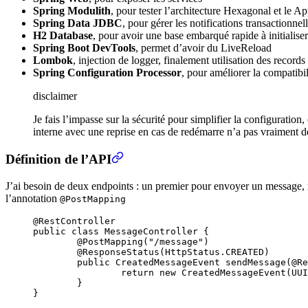
Spring Modulith
, pour tester l’architecture Hexagonal et le A
Spring Data JDBC
, pour gérer les notifications transactionn
H2 Database
, pour avoir une base embarqué rapide à initialiser
Spring Boot DevTools
, permet d’avoir du LiveReload
Lombok
, injection de logger, finalement utilisation des records
Spring Configuration Processor
, pour améliorer la compatib
disclaimer
Je fais l’impasse sur la sécurité pour simplifier la configuration
interne avec une reprise en cas de redémarre n’a pas vraiment
Définition de l’API
J’ai besoin de deux endpoints : un premier pour envoyer un message,
l’annotation
@PostMapping
@
RestController
public
 class
 MessageController
 {
	@
PostMapping
(
"
/message
"
)
	@
ResponseStatus
(
HttpStatus
.
CREATED
)
	public
 CreatedMessageEvent
 sendMessage
(@
Re
		return
 new
 CreatedMessageEvent
(
UUI
	}
}