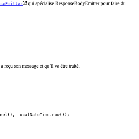
qui spécialise ResponseBodyEmitter pour faire du
SseEmitter
 reçu son message et qu’il va être traité.
nel
(),
 LocalDateTime
.
now
())
;