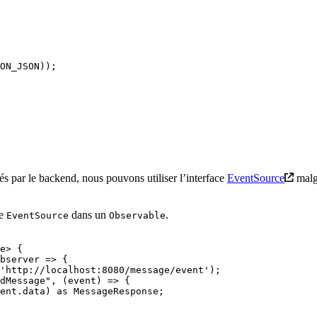
ON_JSON
))
;
és par le backend, nous pouvons utiliser l’interface
EventSource
malgr
te
dans un
.
EventSource
Observable
e
>
 {
bserver
 =>
 {
'
http://localhost:8080/message/event
'
)
;
dMessage
"
,
 (
event
)
 =>
 {
ent
.
data
) 
as
 MessageResponse
;