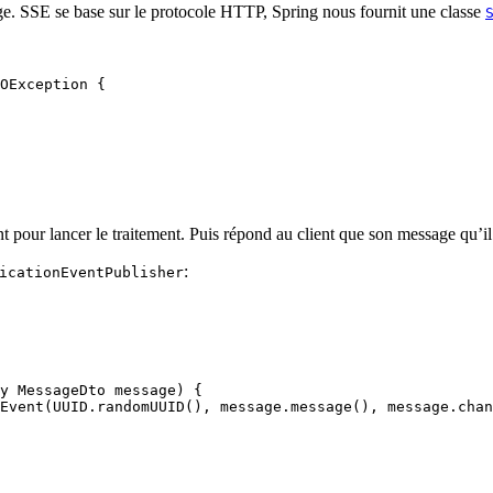
e. SSE se base sur le protocole HTTP, Spring nous fournit une classe
OException 
{
pour lancer le traitement. Puis répond au client que son message qu’il a
:
icationEventPublisher
y
 MessageDto
 message
)
 {
Event
(
UUID
.
randomUUID
(),
 message
.
message
(),
 message
.
chan