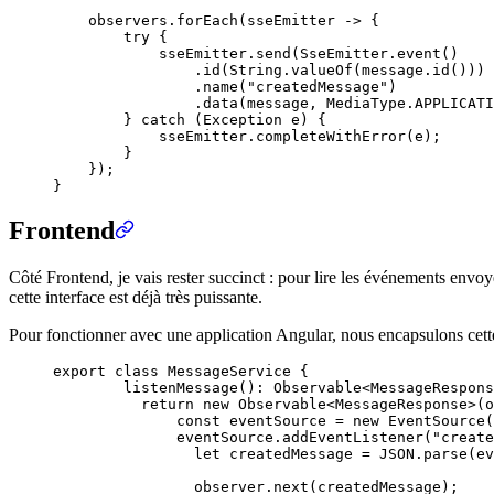
    observers
.
forEach
(
sseEmitter 
->
 {
        try
 {
            sseEmitter
.
send
(
SseEmitter
.
event
()
                .
id
(
String
.
valueOf
(
message
.
id
()))
                .
name
(
"
createdMessage
"
)
                .
data
(
message
,
 MediaType
.
APPLICATI
        }
 catch
 (
Exception
 e
)
 {
            sseEmitter
.
completeWithError
(
e
)
;
        }
    })
;
}
Frontend
Côté Frontend, je vais rester succinct : pour lire les événements envoy
cette interface est déjà très puissante.
Pour fonctionner avec une application Angular, nous encapsulons cet
export
 class
 MessageService
 {
	listenMessage
()
:
 Observable
<
MessageRespons
	  return
 new
 Observable
<
MessageResponse
>
(
o
	      const
 eventSource
 =
 new
 EventSource
(
	      eventSource
.
addEventListener
(
"
create
	        let
 createdMessage
 =
 JSON
.
parse
(
ev
	        observer
.
next
(
createdMessage
)
;