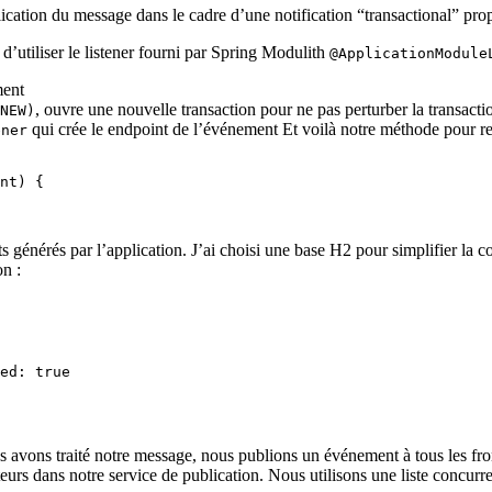
ication du message dans le cadre d’une notification “transactional” pr
d’utiliser le listener fourni par Spring Modulith
@ApplicationModule
ment
, ouvre une nouvelle transaction pour ne pas perturber la transacti
NEW)
qui crée le endpoint de l’événement Et voilà notre méthode pour 
ener
nt
)
 {
énérés par l’application. J’ai choisi une base H2 pour simplifier la con
on :
ed
:
 true
us avons traité notre message, nous publions un événement à tous les fro
eurs dans notre service de publication. Nous utilisons une liste concurre