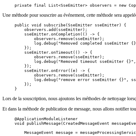
private
 final
 List
<
SseEmitter
>
 observers
 =
 new
 Cop
Une méthode pour souscrire au événement, cette méthode sera appelée
public
 void
 subscribe
(
SseEmitter
 sseEmitter
)
 {
    observers
.
add
(
sseEmitter
)
;
    sseEmitter
.
onCompletion
(()
 ->
 {
        observers
.
remove
(
sseEmitter
)
;
        log
.
debug
(
"
Removed completed sseEmitter {}
    })
;
    sseEmitter
.
onTimeout
(()
 ->
 {
        observers
.
remove
(
sseEmitter
)
;
        log
.
debug
(
"
Removed timeout sseEmitter {}
"
,
    })
;
    sseEmitter
.
onError
((
e
)
 ->
 {
        observers
.
remove
(
sseEmitter
)
;
        log
.
debug
(
"
remove error sseEmitter {}
"
,
 ss
    })
;
}
Lors de la souscription, nous ajoutons les méthodes de nettoyage lorsq
Et dans la méthode de publication de message, nous allons notifier t
@
ApplicationModuleListener
void
 publishMessage
(
CreatedMessageEvent
 messageEve
    MessageEvent
 message
 =
 messageProcessingServic