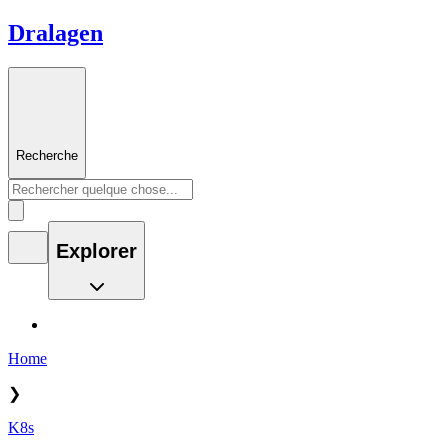
Dralagen
Recherche
Explorer
Home
❯
K8s