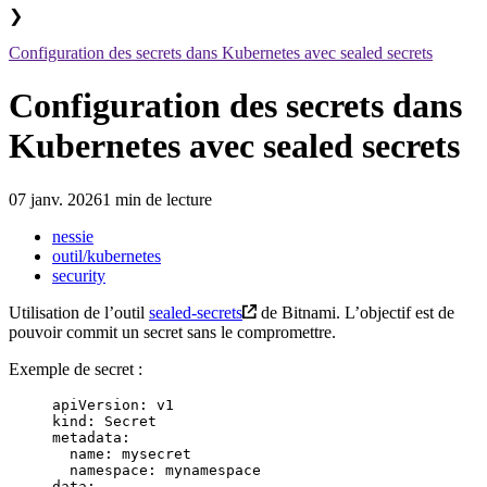
❯
Configuration des secrets dans Kubernetes avec sealed secrets
Configuration des secrets dans
Kubernetes avec sealed secrets
07 janv. 2026
1 min de lecture
nessie
outil/kubernetes
security
Utilisation de l’outil
sealed-secrets
de Bitnami. L’objectif est de
pouvoir commit un secret sans le compromettre.
Exemple de secret :
apiVersion
:
 v1
kind
:
 Secret
metadata
:
  name
:
 mysecret
  namespace
:
 mynamespace
data
: