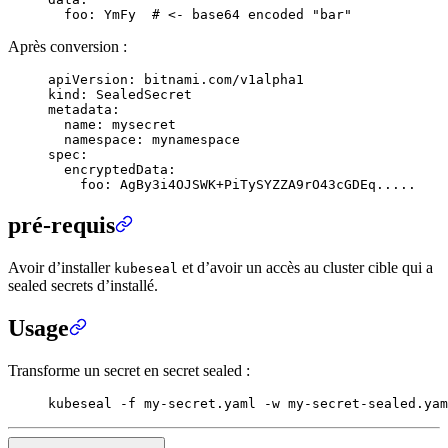
  foo
:
 YmFy
  #
 <- base64 encoded "bar"
Après conversion :
apiVersion
:
 bitnami.com/v1alpha1
kind
:
 SealedSecret
metadata
:
  name
:
 mysecret
  namespace
:
 mynamespace
spec
:
  encryptedData
:
    foo
:
 AgBy3i4OJSWK+PiTySYZZA9rO43cGDEq.....
pré-requis
Avoir d’installer
et d’avoir un accès au cluster cible qui a
kubeseal
sealed secrets d’installé.
Usage
Transforme un secret en secret sealed :
kubeseal
 -f
 my-secret.yaml
 -w
 my-secret-sealed.yam