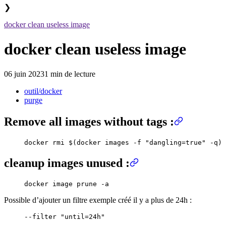
❯
docker clean useless image
docker clean useless image
06 juin 2023
1 min de lecture
outil/docker
purge
Remove all images without tags :
docker
 rmi
 $(
docker
 images
 -f
 "
dangling=true
"
 -q
)
cleanup images unused :
docker
 image
 prune
 -a
Possible d’ajouter un filtre exemple créé il y a plus de 24h :
--filter
 "
until=24h
"