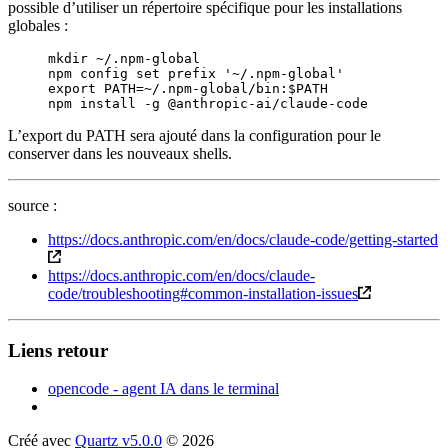
possible d’utiliser un répertoire spécifique pour les installations
globales :
mkdir
 ~/.npm-global
npm
 config
 set
 prefix
 '
~/.npm-global
'
export
 PATH
=~
/.
npm-global
/
bin
:
$PATH
npm
 install
 -g
 @anthropic-ai/claude-code
L’export du PATH sera ajouté dans la configuration pour le
conserver dans les nouveaux shells.
source :
https://docs.anthropic.com/en/docs/claude-code/getting-started
https://docs.anthropic.com/en/docs/claude-
code/troubleshooting#common-installation-issues
Liens retour
opencode - agent IA dans le terminal
Créé avec
Quartz v5.0.0
© 2026