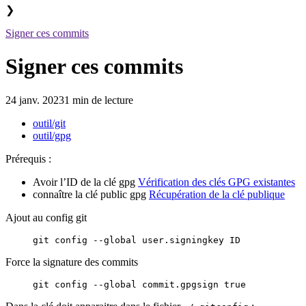
❯
Signer ces commits
Signer ces commits
24 janv. 2023
1 min de lecture
outil/git
outil/gpg
Prérequis :
Avoir l’ID de la clé gpg
Vérification des clés GPG existantes
connaître la clé public gpg
Récupération de la clé publique
Ajout au config git
git
 config
 --global
 user.signingkey
 ID
Force la signature des commits
git
 config
 --global
 commit.gpgsign
 true